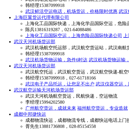
韩经理
15387099918
武汉鲜活空运电话，机场货运，价格限时优惠
武汉
上海巨翼货运代理有限公司
上海化工品国际快递，上海化学品国际空运，危险
陈兵
13816319287，021-64088486
上海化工品国际空运，上海危险品国际快递公司
上
武汉天河机场货运部
武汉机场航空托运部，武汉航空货运站，武汉南航
韩经理
15387099918
武汉机场货物运输，急件6时达
武汉机场货物运输
武汉天河机场货运部
武汉航空托运，武汉航空货运，武汉航空快递-航空
韩经理
15387099918，027-61718166
武汉电子产品托运，让您足不出户
武汉仪器空运，
武汉航空运输天河机场货运部
武汉天河机场航空货运，民航快递，空运物流
李经理
15994202580
广州航空货运，成就未来
福州航空货运，专业造就
成都中邦捷快运
成都物流快运，成都物流专线，成都快运电话上门
胥先生
13881736808，028-85154558