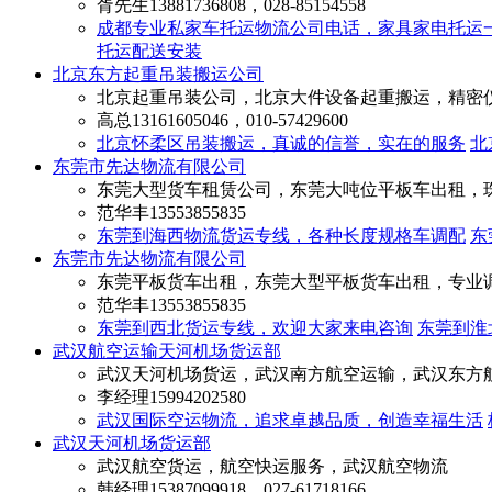
胥先生
13881736808，028-85154558
成都专业私家车托运物流公司电话，家具家电托运
托运配送安装
北京东方起重吊装搬运公司
北京起重吊装公司，北京大件设备起重搬运，精密
高总
13161605046，010-57429600
北京怀柔区吊装搬运，真诚的信誉，实在的服务
北
东莞市先达物流有限公司
东莞大型货车租赁公司，东莞大吨位平板车出租，
范华丰
13553855835
东莞到海西物流货运专线，各种长度规格车调配
东
东莞市先达物流有限公司
东莞平板货车出租，东莞大型平板货车出租，专业
范华丰
13553855835
东莞到西北货运专线，欢迎大家来电咨询
东莞到淮
武汉航空运输天河机场货运部
武汉天河机场货运，武汉南方航空运输，武汉东方
李经理
15994202580
武汉国际空运物流，追求卓越品质，创造幸福生活
武汉天河机场货运部
武汉航空货运，航空快运服务，武汉航空物流
韩经理
15387099918，027-61718166