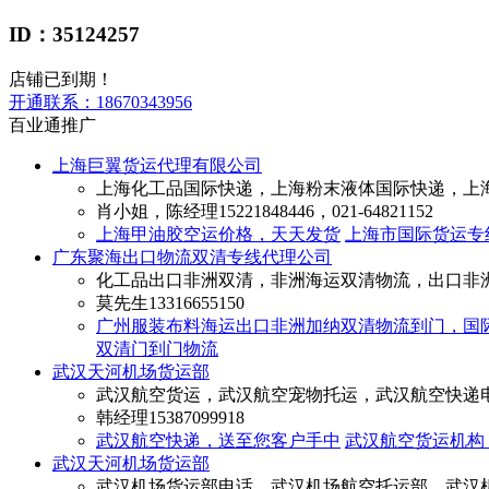
ID：35124257
店铺已到期！
开通联系：
18670343956
百业通推广
上海巨翼货运代理有限公司
上海化工品国际快递，上海粉末液体国际快递，上
肖小姐，陈经理
15221848446，021-64821152
上海甲油胶空运价格，天天发货
上海市国际货运专
广东聚海出口物流双清专线代理公司
化工品出口非洲双清，非洲海运双清物流，出口非
莫先生
13316655150
广州服装布料海运出口非洲加纳双清物流到门，国
双清门到门物流
武汉天河机场货运部
武汉航空货运，武汉航空宠物托运，武汉航空快递
韩经理
15387099918
武汉航空快递，送至您客户手中
武汉航空货运机构
武汉天河机场货运部
武汉机场货运部电话，武汉机场航空托运部，武汉