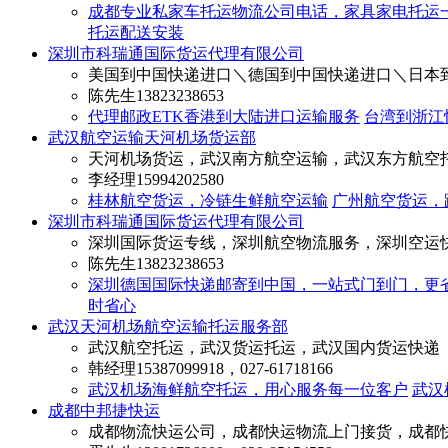
成都专业私家车托运物流公司电话，家具家电托运
托运配送安装
深圳市科瑞通国际货运代理有限公司
美国到中国快递进口＼德国到中国快递进口＼日本
陈先生
13823238653
代理邮政ETK香港到大陆进口运输服务
台湾到浙江
武汉航空运输天河机场货运部
天河机场货运，武汉南方航空运输，武汉东方航空
李经理
15994202580
桂林航空货运，冷链生鲜航空运输
广州航空货运，
深圳市科瑞通国际货运代理有限公司
深圳国际货运专线，深圳航空物流服务，深圳空运
陈先生
13823238653
深圳德国国际快递邮寄到中国，一站式门到门，更
时省心
武汉天河机场航空运输托运服务部
武汉航空托运，武汉货运托运，武汉国内货运快递
韩经理
15387099918，027-61718166
武汉机场海鲜航空托运，用心服务每一位客户
武汉
成都中邦捷快运
成都物流快运公司，成都快运物流上门接货，成都