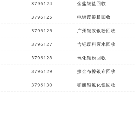
4
3796124
金盐银盐回收
5
3796125
电镀废银板回收
6
3796126
广州银浆银粉回收
7
3796127
含钯废料废水回收
8
3796128
氧化铟粉回收
9
3796129
擦金布擦银布回收
0
3796130
硝酸银氯化银回收