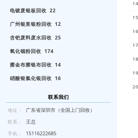
1
电镀废银板回收 22
1
广州银浆银粉回收 12
1
含钯废料废水回收 25
1
氧化铟粉回收 174
1
擦金布擦银布回收 14
1
硝酸银氯化银回收 16
2
联系我们
广东省深圳市（全国上门回收）
地址：
王总
联系：
15 11 622 268 5
手机：