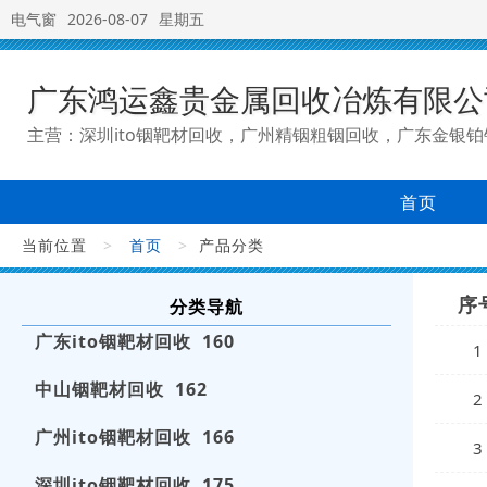
电气窗
2026-08-07
星期五
广东鸿运鑫贵金属回收冶炼有限公
主营：深圳ito铟靶材回收，广州精铟粗铟回收，广东金银
首页
当前位置
>
首页
>
产品分类
序
分类导航
广东ito铟靶材回收 160
1
中山铟靶材回收 162
2
广州ito铟靶材回收 166
3
深圳ito铟靶材回收 175