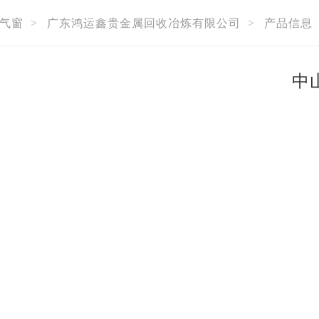
气窗
>
广东鸿运鑫贵金属回收冶炼有限公司
>
产品信息
中