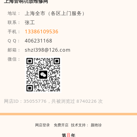
上海音响功放维修网
上海全市（各区上门服务）
地址：
张工
联系：
13386109536
手机：
406231168
Q Q：
shzl398@126.com
邮箱：
微信：
网店ID：35055776，共被浏览过 8740226 次
网店登录
免费开店
技
术
支
持
：
颜艳珍
8
第
年