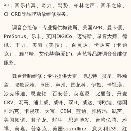
神，音乐传真、奇力、驾势、柏林之声，音乐之旅、
CHORD等品牌功放维修服务。
调音台维修：专业提供梅德斯、美国APB、曼卡顿、
PreSonus、乐丰、英国DiGiCo、迈特斯、录音大师、德
讯、丰力、美奇（美技）、百灵达、卡达克（卡迪
克）、雅马哈、艾伦赫赛(爱好)、声艺等品牌调音台维修
服务。
舞台音响维修：专业提供天雷、博思特、技星、科瀚
兹、耶歌尼雅、卓田、声州、国龙科、伊顿、卡视渼、
沙克乐迪、思麦铂、百安普、英嘉尼、比丽普、丹麦
CRV、宏高、浦士威、威锋、双H、威达、博欧迪、德国
拜玛克、卡视渼、天宝、CBM、蓝迪、雅格玛、凯声、
美国拓谱、君子龙、蜗牛、思迪博发、台湾亿腾、雅
祺、美嘉、普洛克、美国soundline、意大利LSS、红