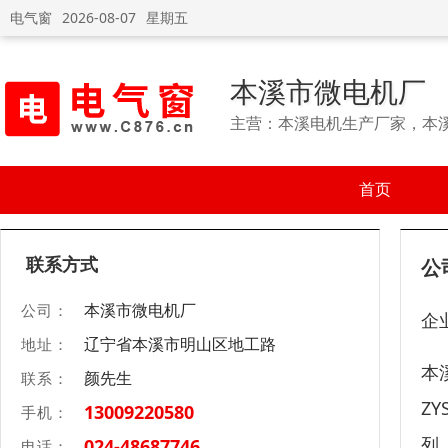
电气窗
2026-08-07
星期五
本溪市微电机厂
主营：本溪电机生产厂家，本
首页
联系方式
公
本溪市微电机厂
公司：
企
辽宁省本溪市明山区地工路
地址：
本
颜先生
联系：
Z
13009220580
手机：
列，
024-48687746
电话：