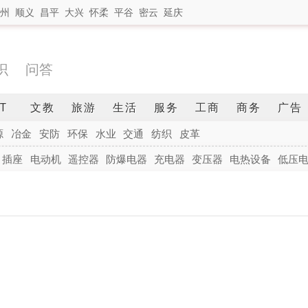
州
顺义
昌平
大兴
怀柔
平谷
密云
延庆
识
问答
IT
文教
旅游
生活
服务
工商
商务
广告
源
冶金
安防
环保
水业
交通
纺织
皮革
插座
电动机
遥控器
防爆电器
充电器
变压器
电热设备
低压