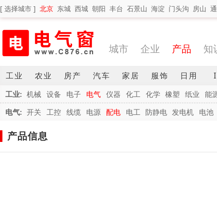
[ 选择城市 ]
北京
东城
西城
朝阳
丰台
石景山
海淀
门头沟
房山
通
城市
企业
产品
知
工业
农业
房产
汽车
家居
服饰
日用
工业:
机械
设备
电子
电气
仪器
化工
化学
橡塑
纸业
能
电气:
开关
工控
线缆
电源
配电
电工
防静电
发电机
电池
产品信息