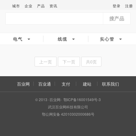
城市
企业
产品
资讯
登录
注册
搜产品
电气
线缆
实心管
上一页
下一页
共0页
百业网
百业通
支付
建站
联系我们
© 2013 -百业网- 鄂ICP备16001549号-3
武汉百业网科技有限公司
鄂公网安备 42010302000686号