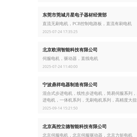
东莞市莞城月星电子器材经营部
直流无刷电机，PCB控制电路板，直流有刷电机
2025-07-24 17:35:25
北京欧润智能科技有限公司
伺服电机，驱动器，直线电机
2025-07-24 11:40:00
宁波鼎祥电器制造有限公司
混合式步进电机，线性步进电机，简易伺服系列，
进电机，一体机系列，无刷电机系列，高精度大扭
2025-09-14 15:21:50
北京高控立德智能科技有限公司
北京伺服电机，北京伺服驱动器，北京力矩电机