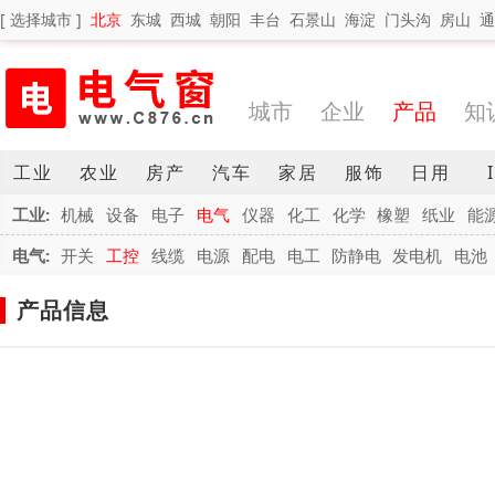
[ 选择城市 ]
北京
东城
西城
朝阳
丰台
石景山
海淀
门头沟
房山
通
城市
企业
产品
知
工业
农业
房产
汽车
家居
服饰
日用
工业:
机械
设备
电子
电气
仪器
化工
化学
橡塑
纸业
能
电气:
开关
工控
线缆
电源
配电
电工
防静电
发电机
电池
产品信息