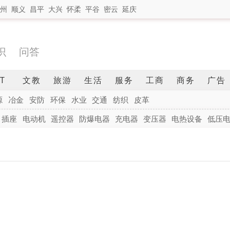
州
顺义
昌平
大兴
怀柔
平谷
密云
延庆
识
问答
IT
文教
旅游
生活
服务
工商
商务
广告
源
冶金
安防
环保
水业
交通
纺织
皮革
插座
电动机
遥控器
防爆电器
充电器
变压器
电热设备
低压