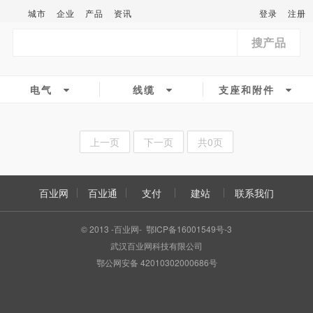
城市
企业
产品
资讯
登录
注册
搜产品
电气
线缆
支座和附件
上一页
下一页
共0页
百业网
百业通
支付
建站
联系我们
© 2013 -百业网- 鄂ICP备16001549号-3
武汉百业网科技有限公司
鄂公网安备 42010302000686号