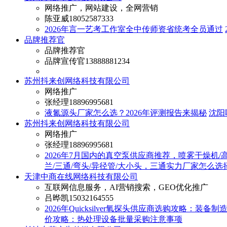
网络推广，网站建设，全网营销
陈亚威
18052587333
2026年言一艺考工作室全中传师资省统考全员通过
品牌推荐官
品牌推荐官
品牌宣传官
13888881234
苏州抖来创网络科技有限公司
网络推广
张经理
18896995681
液氮源头厂家怎么选？2026年评测报告来揭秘
沈阳
苏州抖来创网络科技有限公司
网络推广
张经理
18896995681
2026年7月国内的真空泵供应商推荐，喷雾干燥机
兰/三通/弯头/异径管/大小头，三通实力厂家怎么选
天津中商在线网络科技有限公司
互联网信息服务，AI营销搜索，GEO优化推广
吕晔凯
15032164555
2026年Quicksilver氧探头供应商选购攻略：装
价攻略：热处理设备批量采购注意事项