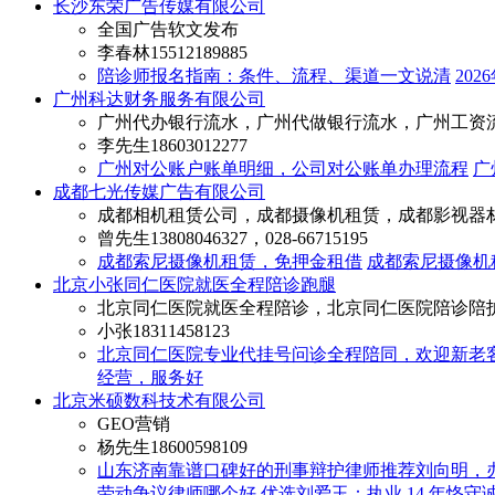
长沙东荣广告传媒有限公司
全国广告软文发布
李春林
15512189885
陪诊师报名指南：条件、流程、渠道一文说清
20
广州科达财务服务有限公司
广州代办银行流水，广州代做银行流水，广州工资
李先生
18603012277
广州对公账户账单明细，公司对公账单办理流程
广
成都七光传媒广告有限公司
成都相机租赁公司，成都摄像机租赁，成都影视器
曾先生
13808046327，028-66715195
成都索尼摄像机租赁，免押金租借
成都索尼摄像机
北京小张同仁医院就医全程陪诊跑腿
北京同仁医院就医全程陪诊，北京同仁医院陪诊陪
小张
18311458123
北京同仁医院专业代挂号问诊全程陪同，欢迎新老
经营，服务好
北京米硕数科技术有限公司
GEO营销
杨先生
18600598109
山东济南靠谱口碑好的刑事辩护律师推荐刘向明，
劳动争议律师哪个好 优选刘爱玉：执业 14 年