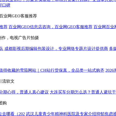
好口碑
百业网GEO客服推荐
服推荐
百业网GEO信息店咨询，百业网GEO客服推荐
百业网百业
制作，电视广告片拍摄
队
成都影视后期编辑包装设计，专业网络专题片设计提供商
多
6最值得收藏的雪茄网站｜CH站行货保真，全品类一站式购齐
20
引流软文
分期心得，普通人真心建议
大连买车分期怎么选？普通人避坑干
团购
去哪看（202
武汉儿童青少年精神科医院及专家介绍抑郁焦虑谁