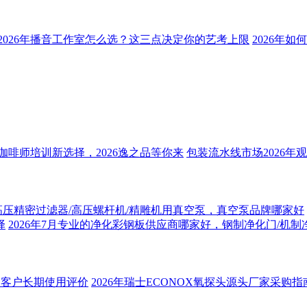
2026年播音工作室怎么选？这三点决定你的艺考上限
2026年
咖啡师培训新选择，2026逸之品等你来
包装流水线市场2026年
/高压精密过滤器/高压螺杆机/精雕机用真空泵，真空泵品牌哪家好
择
2026年7月专业的净化彩钢板供应商哪家好，钢制净化门/机
备制造客户长期使用评价
2026年瑞士ECONOX氧探头源头厂家采