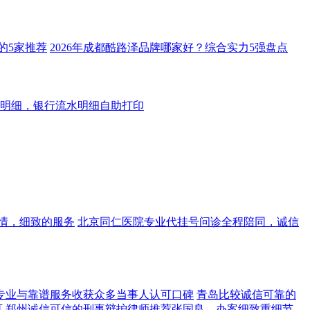
的5家推荐
2026年成都酷路泽品牌哪家好？综合实力5强盘点
明细，银行流水明细自助打印
情，细致的服务
北京同仁医院专业代挂号问诊全程陪同，诚信
专业与靠谱服务收获众多当事人认可口碑
青岛比较诚信可靠的
可
郑州诚信可信的刑事辩护律师推荐张国良，办案细致重细节，