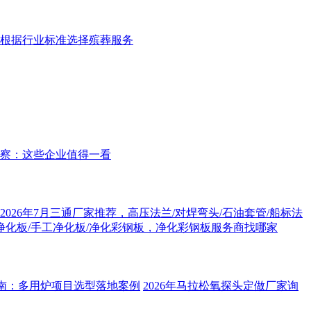
如何根据行业标准选择殡葬服务
观察：这些企业值得一看
2026年7月三通厂家推荐，高压法兰/对焊弯头/石油套管/船标法
制净化板/手工净化板/净化彩钢板，净化彩钢板服务商找哪家
购指南：多用炉项目选型落地案例
2026年马拉松氧探头定做厂家询