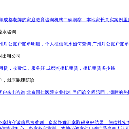
26年成都老牌的家庭教育咨询机构口碑洞察：本地家长真实案例里
流水咨询
州对公账户账单明细，个人征信流水如何查询
广州对公账户账单
材出租公司
租赁，收费低，服务好
成都照相机租赁，相机租赁多少钱
护，就医跑腿陪诊
客户来电咨询
北京同仁医院专业代挂号问诊全程陪同，满腔的热
办案恪守诚信尽责准则，多起疑难刑案取得良好结果，凭借扎实
恪守诚信执业初心，办案务实靠谱，本地劳资案件口碑广受当事人认