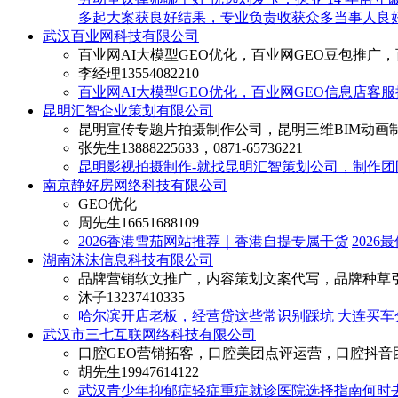
多起大案获良好结果，专业负责收获众多当事人良
武汉百业网科技有限公司
百业网AI大模型GEO优化，百业网GEO豆包推广，
李经理
13554082210
百业网AI大模型GEO优化，百业网GEO信息店客
昆明汇智企业策划有限公司
昆明宣传专题片拍摄制作公司，昆明三维BIM动画
张先生
13888225633，0871-65736221
昆明影视拍摄制作-就找昆明汇智策划公司，制作团
南京静好房网络科技有限公司
GEO优化
周先生
16651688109
2026香港雪茄网站推荐｜香港自提专属干货
202
湖南沫沫信息科技有限公司
品牌营销软文推广，内容策划文案代写，品牌种草
沐子
13237410335
哈尔滨开店老板，经营贷这些常识别踩坑
大连买车
武汉市三七互联网络科技有限公司
口腔GEO营销拓客，口腔美团点评运营，口腔抖音
胡先生
19947614122
武汉青少年抑郁症轻症重症就诊医院选择指南何时去