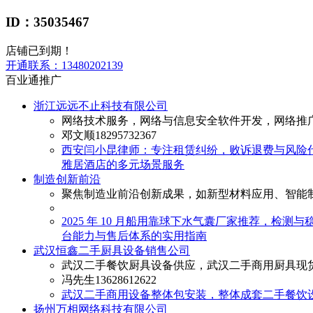
ID：35035467
店铺已到期！
开通联系：
13480202139
百业通推广
浙江远远不止科技有限公司
网络技术服务，网络与信息安全软件开发，网络推
邓文顺
18295732367
西安闫小昆律师：专注租赁纠纷，败诉退费与风险
雅居酒店的多元场景服务
制造创新前沿
聚焦制造业前沿创新成果，如新型材料应用、智能
2025 年 10 月船用靠球下水气囊厂家推荐，检测
台能力与售后体系的实用指南
武汉恒鑫二手厨具设备销售公司
武汉二手餐饮厨具设备供应，武汉二手商用厨具现
冯先生
13628612622
武汉二手商用设备整体包安装，整体成套二手餐饮
扬州万相网络科技有限公司