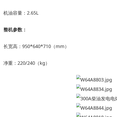
机油容量：
2.65L
整机参数：
长
宽
高：
950*640*710
（
mm
）
净
重：
220/2
4
0
（
kg
）