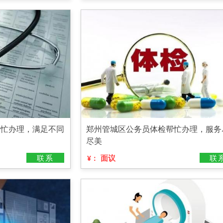
帮忙办理，满足不同
郑州管城区公务员体检帮忙办理，服务
尽美
联系
面议
联
¥：