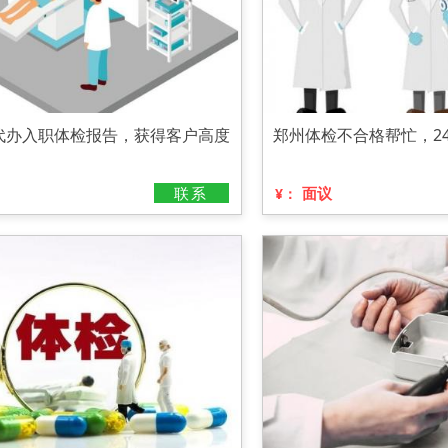
代办入职体检报告，获得客户高度
郑州体检不合格帮忙，2
联系
面议
¥：