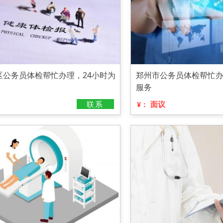
区公务员体检帮忙办理，24小时为
郑州市公务员体检帮忙
服务
联系
面议
¥：