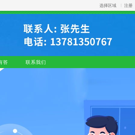
选择区域
注册
有答
联系我们