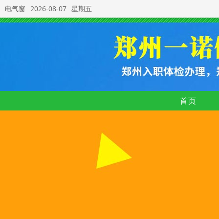
电气窗
2026-08-07
星期五
首页