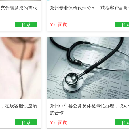
，充分满足您的需求
郑州专业体检代理公司，获得客户高度
联系
面议
联
¥：
办，在线客服快速响
郑州中牟县公务员体检帮忙办理，您可
的合作
联系
面议
联
¥：