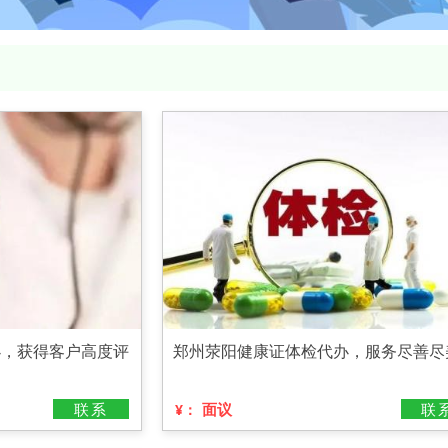
办，获得客户高度评
郑州荥阳健康证体检代办，服务尽善尽
联系
面议
联
¥：