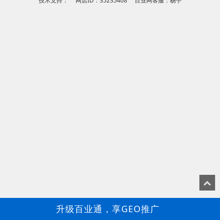
技术支持： 网店ID：35235408 百业网客服：杨宇
升级百业通，享GEO推广