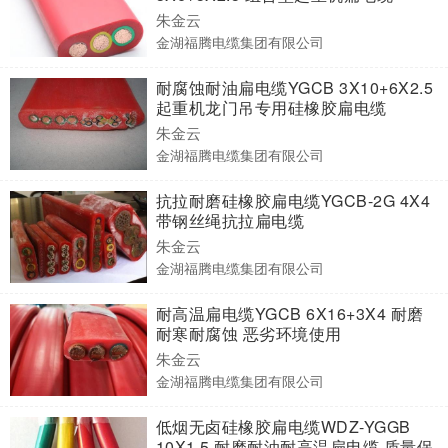
朱金云
金湖福腾电缆集团有限公司
耐腐蚀耐油扁电缆YGCB 3X10+6X2.5
起重机龙门吊专用硅橡胶扁电缆
朱金云
金湖福腾电缆集团有限公司
抗拉耐磨硅橡胶扁电缆YGCB-2G 4X4
带钢丝绳抗拉扁电缆
朱金云
金湖福腾电缆集团有限公司
耐高温扁电缆YGCB 6X16+3X4 耐磨
耐寒耐腐蚀 恶劣环境使用
朱金云
金湖福腾电缆集团有限公司
低烟无卤硅橡胶扁电缆WDZ-YGGB
10X1.5 耐磨耐油耐高温扁电缆 质量保