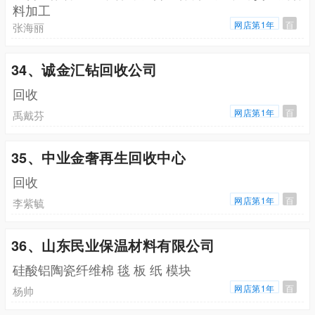
料加工
网店第1年
百
张海丽
34、诚金汇钻回收公司
回收
网店第1年
百
禹戴芬
35、中业金奢再生回收中心
回收
网店第1年
百
李紫毓
36、山东民业保温材料有限公司
硅酸铝陶瓷纤维棉 毯 板 纸 模块
网店第1年
百
杨帅