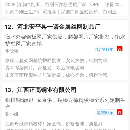
2026 河南白刚玉、白刚玉微粉优质厂家 TOP5 ｜洛阳本土 0.3μm 超细微粉供货实力盘点
河南白刚玉生产厂家推荐｜采购白刚玉粒度砂、白刚玉微粉认准实力源头厂
12、河北安平县一诺金属丝网制品厂
衡水外架钢板网厂家供应，爬架网片厂家批发，衡水
护栏网厂家直销
网店第13年
百
李经理
张家口爬架网基坑护栏批发，安装方便，结构简单
青岛爬架网片厂家批发，欢迎来电咨询
山东济南爬架网片厂家批发，放心选购，值得信赖
13、江西正高铜业有限公司
铜排铜母线厂家直供，铜棒方棒精校棒全系列定制生
产
网店第1年
百
张小姐
江苏母线排精校棒厂家直供，价格合理，质量好