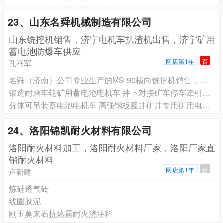
23、山东名舜机械制造有限公司
山东铣挖机销售，济宁电机车扒渣机出售，济宁矿用
蓄电池防爆车供应
网店第1年
百
孔祥军
名舜（济南）公司专业生产的MS-90横向铣挖机销售，欢迎来电咨询
锻造耐磨车轮矿用蓄电池电机车 井下对接矿车停车牵引机车
分体可吊装蓄电池电机车 高强钢板竖井矿井专用矿用电机车
24、洛阳锦凯耐火材料有限公司
洛阳耐火材料加工，洛阳耐火材料厂家，洛阳厂家直
销耐火材料
网店第1年
百
卢新建
炼硅透气砖
线圈胶泥
刚玉莫来石抗热震耐火浇注料