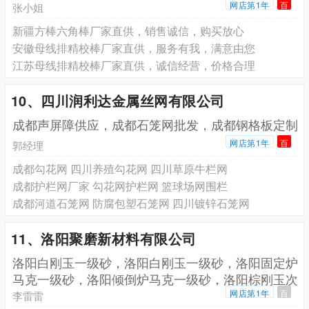
网店第1年
百
张小姐
新疆方棒六角棒厂家直供，销售诚信，购买放心
安徽母线排精校棒厂家直供，服务有我，满意由您
江苏母线排精校棒厂家直供，诚信经营，价格合理
10、四川润利达金属丝网有限公司
成都声屏障供应，成都石笼网批发，成都钢格板定制
网店第1年
百
郭经理
成都勾花网 四川养殖勾花网 四川草原牛栏网
成都护栏网厂家 勾花网护栏网 篮球场网围栏
成都河道石笼网 防腐包塑石笼网 四川镀锌石笼网
11、洛阳聚磨新材料有限公司
洛阳白刚玉一级砂，洛阳白刚玉一级砂，洛阳固定炉
马克一级砂，洛阳倾倒炉马克一级砂，洛阳棕刚玉次
一级砂，
网店第1年
百
李雷雷