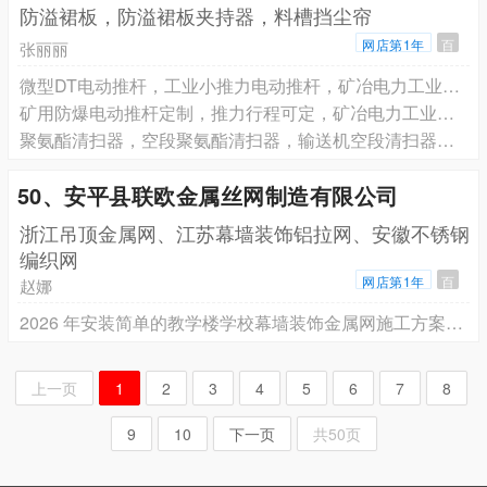
防溢裙板，防溢裙板夹持器，料槽挡尘帘
网店第1年
百
张丽丽
微型DT电动推杆，工业小推力电动推杆，矿冶电力工业推杆
矿用防爆电动推杆定制，推力行程可定，矿冶电力工业推杆
聚氨酯清扫器，空段聚氨酯清扫器，输送机空段清扫器，刀头易更换
50、安平县联欧金属丝网制造有限公司
浙江吊顶金属网、江苏幕墙装饰铝拉网、安徽不锈钢
编织网
网店第1年
百
赵娜
2026 年安装简单的教学楼学校幕墙装饰金属网施工方案评选揭晓：安平县联欧金属丝网制造有限公司实力登榜
上一页
1
2
3
4
5
6
7
8
9
10
下一页
共50页