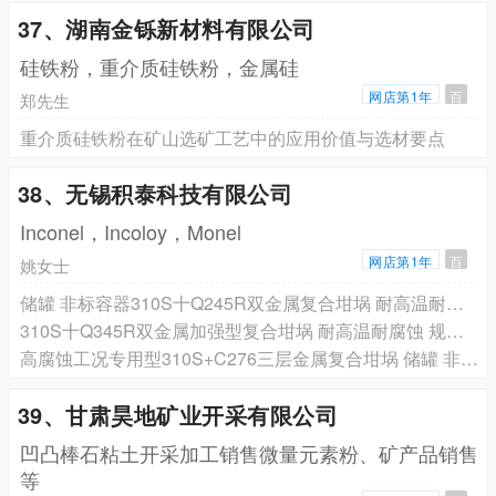
37、湖南金铄新材料有限公司
硅铁粉，重介质硅铁粉，金属硅
网店第1年
百
郑先生
重介质硅铁粉在矿山选矿工艺中的应用价值与选材要点
38、无锡积泰科技有限公司
Inconel，Incoloy，Monel
网店第1年
百
姚女士
储罐 非标容器310S十Q245R双金属复合坩埚 耐高温耐腐蚀 规格全可定制
310S十Q345R双金属加强型复合坩埚 耐高温耐腐蚀 规格全可定制储罐 非标容器
高腐蚀工况专用型310S+C276三层金属复合坩埚 储罐 非标定制容器
39、甘肃昊地矿业开采有限公司
凹凸棒石粘土开采加工销售微量元素粉、矿产品销售
等