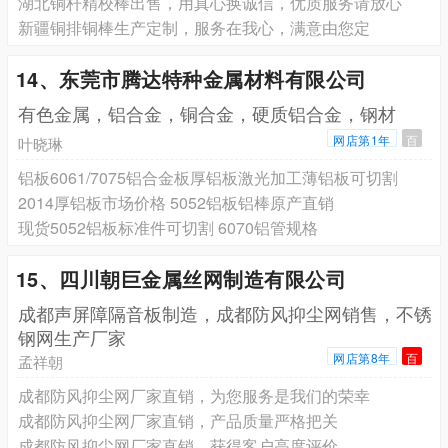
湖北铜杆精校棒出售，用真心换诚信，优质服务请放心
新疆铜排铜棒生产定制，服务在我心，满意由您定
14、东莞市腾达特种金属材料有限公司
有色金属，铝合金，铜合金，硬质铝合金，钢材
网店第1年
百
叶晓琳
铝板6061/7075铝合金板厚铝板激光加工薄铝板可切割
2014厚铝板市场价格 5052铝板铝棒原产直销
现货5052铝板标准件可切割 6070铝管规格
15、四川朝巨金属丝网制造有限公司
成都声屏障隔音板制造，成都防风抑尘网销售，不锈
钢网生产厂家
网店第8年
百
孟祥朝
成都防风抑尘网厂家直销，为您服务是我们的荣幸
成都防风抑尘网厂家直销，产品质量严格把关
成都防风抑尘网厂家直销，获得客户高度评价