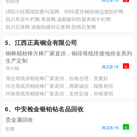
郭经理
绵阳小区围墙防爬勾花网，SNS柔性钢丝绳边坡防护网
四川草原牛栏网 草原网 成都镀锌防腐养殖牛栏网
四川石笼网 成都热镀锌石笼网 防锈石笼网
5、江西正高铜业有限公司
铜棒精校棒方棒厂家直供，铜排母线排接地排全系列
生产定制
网店第1年
百
张小姐
湖北母线排精校棒厂家直供，价格合理，质量好
河北母线排精校棒厂家直供，商家诚信，顾客相信
河南母线排精校棒厂家直供，支持定做，价格透明
6、中安检金银铂钻名品回收
贵金属回收
网店第1年
百
彭蕾