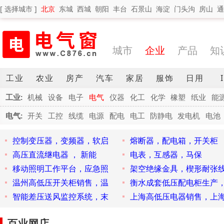
[ 选择城市 ]
北京
东城
西城
朝阳
丰台
石景山
海淀
门头沟
房山
通
城市
企业
产品
知
工业
农业
房产
汽车
家居
服饰
日用
工业:
机械
设备
电子
电气
仪器
化工
化学
橡塑
纸业
能
电气:
开关
工控
线缆
电源
配电
电工
防静电
发电机
电池
控制变压器，变频器，软启
熔断器，配电箱，开关柜
高压直流继电器 ， 新能
电表，互感器，马保
移动照明工作平台，应急照
架空绝缘金具，楔形耐张
温州高低压开关柜销售，温
衡水成套低压配电柜生产
智能差压送风监控系统，末
上海高低压电器销售，上
百业网店