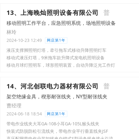
13、上海晚灿照明设备有限公司
普
移动照明工作平台，应急照明系统，场地照明设备
林玲
2024-10-23 12:49
网店第1年
液压支撑脚照明灯塔，牵引拖车式移动升降照明灯车
移动式液压灯塔，9米拖车款升降式发电机照明设备
移动月球灯照明车，球形照明装置，自动升降泛光工作灯
14、河北创联电力器材有限公司
普
架空绝缘金具，楔形耐张线夹，NY型耐张线夹
曹经理
2024-06-18 18:54
网店第1年
带电作业线夹大耳GA-108小耳GA-105L猴头线夹
快装式防脱防松引流线夹，带电作业平行垂直线夹JSF
高压配网带电作业装卸线夹自锁式S型设备线夹接火引流