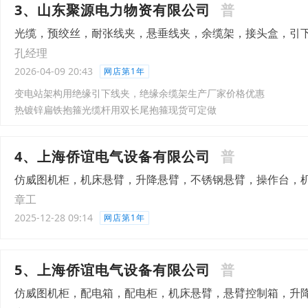
3、山东聚源电力物资有限公司
普
光缆，预绞丝，耐张线夹，悬垂线夹，余缆架，接头盒，引
孔经理
2026-04-09 20:43
网店第1年
变电站架构用绝缘引下线夹，绝缘余缆架生产厂家价格优惠
热镀锌扁铁抱箍光缆杆用双长尾抱箍现货可定做
4、上海侨谊电气设备有限公司
普
仿威图机柜，机床悬臂，升降悬臂，不锈钢悬臂，操作台，
章工
2025-12-28 09:14
网店第1年
5、上海侨谊电气设备有限公司
普
仿威图机柜，配电箱，配电柜，机床悬臂，悬臂控制箱，升