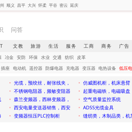
州
顺义
昌平
大兴
怀柔
平谷
密云
延庆
识
问答
IT
文教
旅游
生活
服务
工商
商务
广告
源
冶金
安防
环保
水业
交通
纺织
皮革
插座
电动机
遥控器
防爆电器
充电器
变压器
电热设备
低压
光缆，预绞丝，耐张线夹，
仿威图机柜，机床悬臂
不锈钢电阻器，频敏变阻器
起重电磁铁，电磁吸盘
线
森兰变频器，西林变频器，
空气质量监控系统
，
西安电量变送器销售，西安
ADSS光缆金具
海
变频器恒压PLC控制柜
缝纫类，木制品类，机