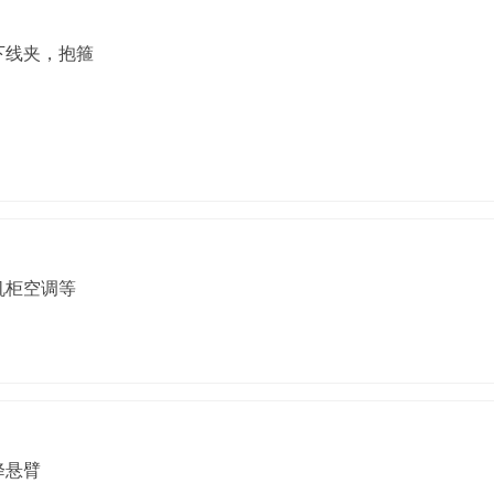
下线夹，抱箍
机柜空调等
降悬臂